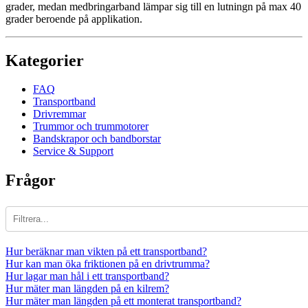
grader, medan medbringarband lämpar sig till en lutningn på max 40
grader beroende på applikation.
Kategorier
FAQ
Transportband
Drivremmar
Trummor och trummotorer
Bandskrapor och bandborstar
Service & Support
Frågor
Hur beräknar man vikten på ett transportband?
Hur kan man öka friktionen på en drivtrumma?
Hur lagar man hål i ett transportband?
Hur mäter man längden på en kilrem?
Hur mäter man längden på ett monterat transportband?