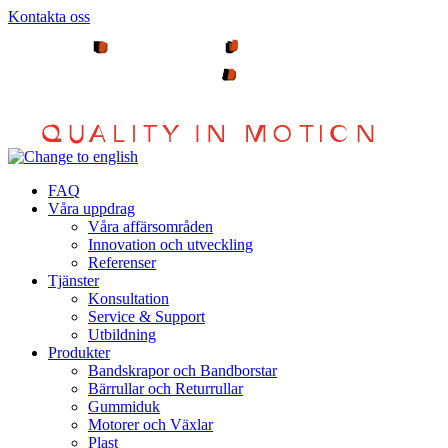
Hoppa
Kontakta oss
till
innehållet
FAQ
Våra uppdrag
Våra affärsområden
Innovation och utveckling
Referenser
Tjänster
Konsultation
Service & Support
Utbildning
Produkter
Bandskrapor och Bandborstar
Bärrullar och Returrullar
Gummiduk
Motorer och Växlar
Plast