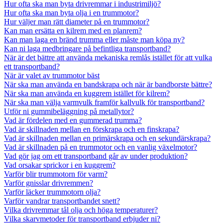
Hur ofta ska man byta drivremmar i industrimiljö?
Hur ofta ska man byta olja i en trummotor?
Hur väljer man rätt diameter på en trummotor?
Kan man ersätta en kilrem med en planrem?
Kan man laga en bränd trumma eller måste man köpa ny?
Kan ni laga medbringare på befintliga transportband?
När är det bättre att använda mekaniska remlås istället för att vulka
ett transportband?
När är valet av trummotor bäst
När ska man använda en bandskrapa och när är bandborste bättre?
När ska man använda en kuggrem istället för kilrem?
När ska man välja varmvulk framför kallvulk för transportband?
Utför ni gummibeläggning på metallytor?
Vad är fördelen med en gummerad trumma?
Vad är skillnaden mellan en förskrapa och en finskrapa?
Vad är skillnaden mellan en primärskrapa och en sekundärskrapa?
Vad är skillnaden på en trummotor och en vanlig växelmotor?
Vad gör jag om ett transportband går av under produktion?
Vad orsakar sprickor i en kuggrem?
Varför blir trummotorn för varm?
Varför gnisslar drivremmen?
Varför läcker trummotorn olja?
Varför vandrar transportbandet snett?
Vilka drivremmar tål olja och höga temperaturer?
Vilka skarvmetoder för transportband erbjuder ni?