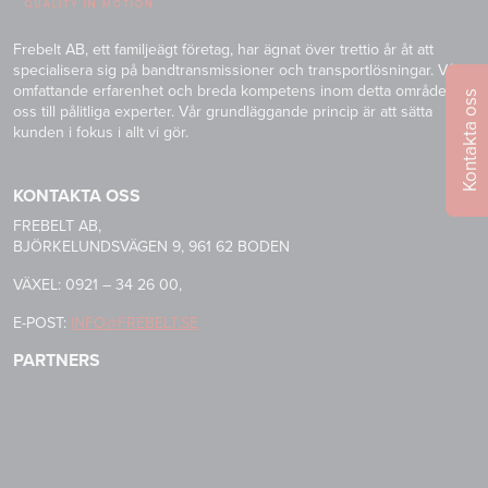
Frebelt AB, ett familjeägt företag, har ägnat över trettio år åt att
specialisera sig på bandtransmissioner och transportlösningar. Vår
omfattande erfarenhet och breda kompetens inom detta område gör
Kontakta oss
oss till pålitliga experter. Vår grundläggande princip är att sätta
kunden i fokus i allt vi gör.
KONTAKTA OSS
FREBELT AB,
BJÖRKELUNDSVÄGEN 9, 961 62 BODEN
VÄXEL: 0921 – 34 26 00,
E-POST:
INFO@FREBELT.SE
PARTNERS
HABASIT
CONTINENTAL
RULMECA
-
CONTI
CARRYLINE
TECH