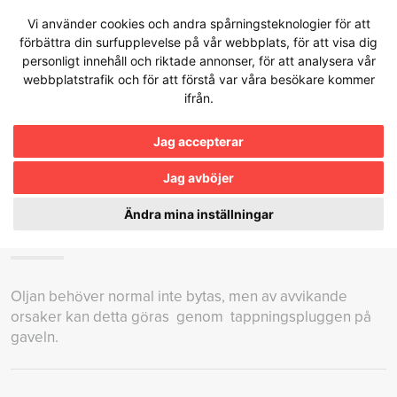
Hoppa
Vi använder cookies och andra spårningsteknologier för att
till
förbättra din surfupplevelse på vår webbplats, för att visa dig
innehållet
personligt innehåll och riktade annonser, för att analysera vår
webbplatstrafik och för att förstå var våra besökare kommer
ifrån.
Kunskapsbanken
Jag accepterar
Jag avböjer
HUR OFTA SKA MAN BYTA OLJA I EN
TRUMMOTOR?
Ändra mina inställningar
Oljan behöver normal inte bytas, men av avvikande
orsaker kan detta göras genom tappningspluggen på
gaveln.