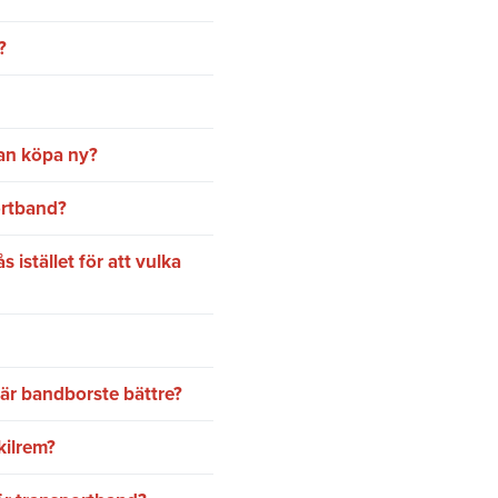
?
an köpa ny?
ortband?
 istället för att vulka
är bandborste bättre?
kilrem?