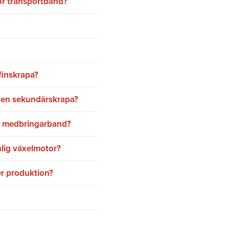
för transportband?
finskrapa?
h en sekundärskrapa?
tt medbringarband?
nlig växelmotor?
er produktion?