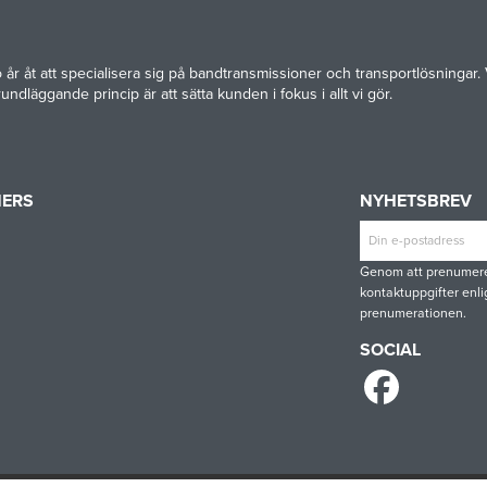
ttio år åt att specialisera sig på bandtransmissioner och transportlösnin
undläggande princip är att sätta kunden i fokus i allt vi gör.
NERS
NYHETSBREV
T
CONTINENTAL
RULMECA
-
CONTI
Genom att prenumerer
INE
TECH
kontaktuppgifter enlig
prenumerationen.
SOCIAL