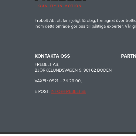
Frebelt AB, ett familjeägt företag, har ägnat över tre
inom detta område gör oss till pålitliga experter. Vår gr
KONTAKTA OSS
PART
HABASI
FREBELT AB,
BJÖRKELUNDSVÄGEN 9, 961 62 BODEN
CARRYL
VÄXEL: 0921 – 34 26 00,
E-POST:
INFO@FREBELT.SE