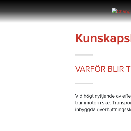
Hoppa
till
innehållet
Kunskaps
VARFÖR BLIR
Vid högt nyttjande av eff
trummotorn ske. Transpor
inbyggda överhättningssk