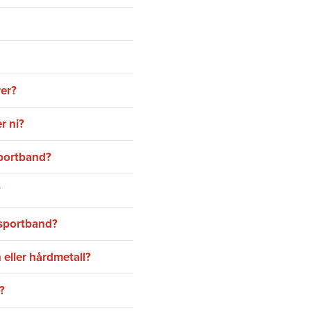
rer?
r ni?
portband?
?
nsportband?
 eller hårdmetall?
?