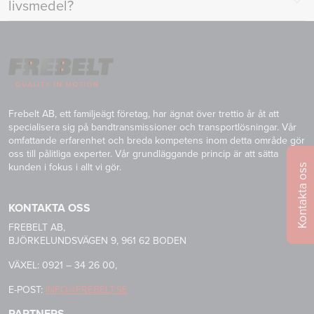
livsmedel?
Frebelt AB, ett familjeägt företag, har ägnat över trettio år åt att
specialisera sig på bandtransmissioner och transportlösningar. Vår
omfattande erfarenhet och breda kompetens inom detta område gör
oss till pålitliga experter. Vår grundläggande princip är att sätta
kunden i fokus i allt vi gör.
Kontakta oss
KONTAKTA OSS
FREBELT AB,
BJÖRKELUNDSVÄGEN 9, 961 62 BODEN
VÄXEL: 0921 – 34 26 00,
E-POST:
INFO@FREBELT.SE