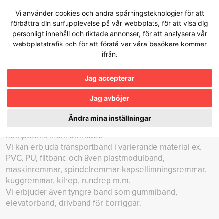
Hoppa
Vi använder cookies och andra spårningsteknologier för att
till
förbättra din surfupplevelse på vår webbplats, för att visa dig
innehållet
personligt innehåll och riktade annonser, för att analysera vår
webbplatstrafik och för att förstå var våra besökare kommer
Produkter
/
Transportband och Drivremmar
ifrån.
Transportband och Drivremmar
Jag accepterar
Jag avböjer
Frebelt är leverantör för transportband och drivremmar
Ändra mina inställningar
för hela industrin. Vi har lång erfarenhet och bred
kompetens inom området.
Vi kan erbjuda transportband i varierande material ex.
PVC, PU, filtband och även plastmodulband,
maskinremmar, spindelremmar kapsellimningsremmar,
kuggremmar, kilrep, rundrep m.m.
Vi erbjuder även tyngre band som gummiband,
elevatorband, drivband för borriggar.