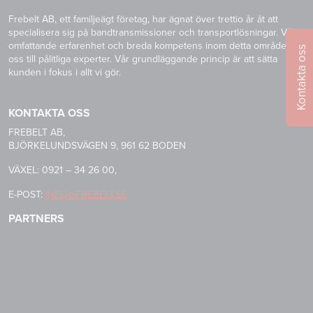
Frebelt AB, ett familjeägt företag, har ägnat över trettio år åt att
specialisera sig på bandtransmissioner och transportlösningar. Vår
omfattande erfarenhet och breda kompetens inom detta område gör
Kontakta oss
oss till pålitliga experter. Vår grundläggande princip är att sätta
kunden i fokus i allt vi gör.
KONTAKTA OSS
FREBELT AB,
BJÖRKELUNDSVÄGEN 9, 961 62 BODEN
VÄXEL: 0921 – 34 26 00,
E-POST:
INFO@FREBELT.SE
PARTNERS
HABASIT
CONTINENTAL
RULMECA
-
CONTI
CARRYLINE
TECH