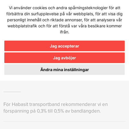
Hoppa
Vi använder cookies och andra spårningsteknologier för att
till
förbättra din surfupplevelse på vår webbplats, för att visa dig
innehållet
personligt innehåll och riktade annonser, för att analysera vår
webbplatstrafik och för att förstå var våra besökare kommer
ifrån.
Kunskapsbanken
Jag accepterar
Jag avböjer
VILKEN FÖRSPÄNNING
REKOMMENDERAS FÖR
Ändra mina inställningar
TRANSPORTBAND?
För Habasit transportband rekommenderar vi en
förspänning på 0,3% till 0,5% av bandlängden.