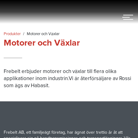
Hoppa
till
innehållet
Produkter
/
Motorer och Växlar
Motorer och Växlar
Frebelt erbjuder motorer och växlar till flera olika
applikationer inom industrin.Vi är återförsäljare av Rossi
som ägs av Habasit.
Frebelt AB, ett familjeägt företag, har ägnat över trettio år åt att