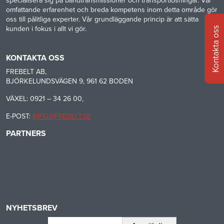
specialisera sig på bandtransmissioner och transportlösningar. Vår
omfattande erfarenhet och breda kompetens inom detta område gör
oss till pålitliga experter. Vår grundläggande princip är att sätta
kunden i fokus i allt vi gör.
Kontakta oss
KONTAKTA OSS
FREBELT AB,
BJÖRKELUNDSVÄGEN 9, 961 62 BODEN
VÄXEL: 0921 – 34 26 00,
E-POST:
INFO@FREBELT.SE
PARTNERS
HABASIT
CONTINENTAL
RULMECA
-
CONTI
CARRYLINE
TECH
NYHETSBREV