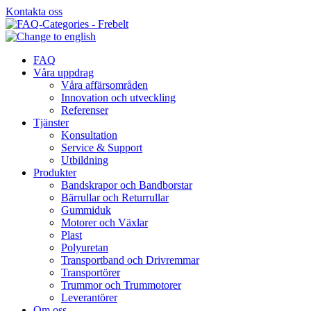
Hoppa
Kontakta oss
till
innehållet
FAQ
Våra uppdrag
Våra affärsområden
Innovation och utveckling
Referenser
Tjänster
Konsultation
Service & Support
Utbildning
Produkter
Bandskrapor och Bandborstar
Bärrullar och Returrullar
Gummiduk
Motorer och Växlar
Plast
Polyuretan
Transportband och Drivremmar
Transportörer
Trummor och Trummotorer
Leverantörer
Om oss