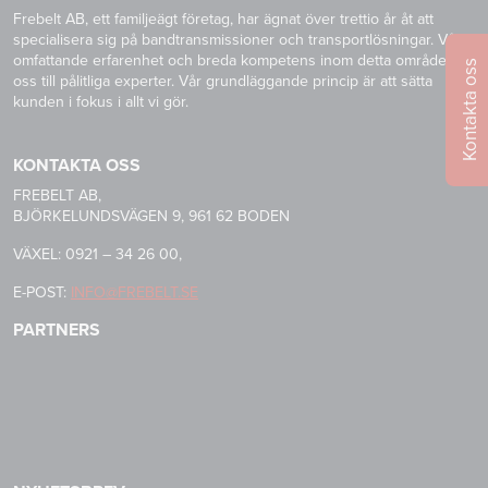
Frebelt AB, ett familjeägt företag, har ägnat över trettio år åt att
specialisera sig på bandtransmissioner och transportlösningar. Vår
omfattande erfarenhet och breda kompetens inom detta område gör
Kontakta oss
oss till pålitliga experter. Vår grundläggande princip är att sätta
kunden i fokus i allt vi gör.
KONTAKTA OSS
FREBELT AB,
BJÖRKELUNDSVÄGEN 9, 961 62 BODEN
VÄXEL: 0921 – 34 26 00,
E-POST:
INFO@FREBELT.SE
PARTNERS
HABASIT
CONTINENTAL
RULMECA
-
CONTI
CARRYLINE
TECH