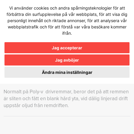
Hoppa
Vi använder cookies och andra spårningsteknologier för att
till
förbättra din surfupplevelse på vår webbplats, för att visa dig
innehållet
personligt innehåll och riktade annonser, för att analysera vår
webbplatstrafik och för att förstå var våra besökare kommer
ifrån.
Kunskapsbanken
Jag accepterar
Jag avböjer
VARFÖR GNISSLAR DRIVREMMEN?
Ändra mina inställningar
Normalt på Poly-v drivremmar, beror det på att remmen
är sliten och fått en blank hård yta, vid dålig linjerad drift
uppstår oljud från remdriften.