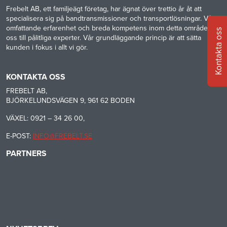
Frebelt AB, ett familjeägt företag, har ägnat över trettio år åt att
specialisera sig på bandtransmissioner och transportlösningar. Vår
omfattande erfarenhet och breda kompetens inom detta område gör
Kontakta oss
oss till pålitliga experter. Vår grundläggande princip är att sätta
kunden i fokus i allt vi gör.
KONTAKTA OSS
FREBELT AB,
BJÖRKELUNDSVÄGEN 9, 961 62 BODEN
VÄXEL: 0921 – 34 26 00,
E-POST:
INFO@FREBELT.SE
PARTNERS
HABASIT
CONTINENTAL
RULMECA
-
CONTI
CARRYLINE
TECH