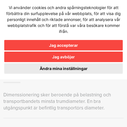
Hoppa
Vi använder cookies och andra spårningsteknologier för att
till
förbättra din surfupplevelse på vår webbplats, för att visa dig
innehållet
personligt innehåll och riktade annonser, för att analysera vår
webbplatstrafik och för att förstå var våra besökare kommer
ifrån.
Kunskapsbanken
Jag accepterar
Jag avböjer
HUR VÄLJER MAN RÄTT DIAMETER PÅ
EN TRUMMOTOR?
Ändra mina inställningar
Dimenssionering sker beroende på belastning och
transportbandets minsta trumdiameter. En bra
utgångspunkt är befintlig transportörs diameter.