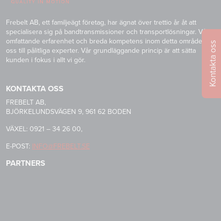
Frebelt AB, ett familjeägt företag, har ägnat över trettio år åt att
specialisera sig på bandtransmissioner och transportlösningar. Vår
omfattande erfarenhet och breda kompetens inom detta område gör
Kontakta oss
oss till pålitliga experter. Vår grundläggande princip är att sätta
kunden i fokus i allt vi gör.
KONTAKTA OSS
FREBELT AB,
BJÖRKELUNDSVÄGEN 9, 961 62 BODEN
VÄXEL: 0921 – 34 26 00,
E-POST:
INFO@FREBELT.SE
PARTNERS
HABASIT
CONTINENTAL
RULMECA
-
CONTI
CARRYLINE
TECH