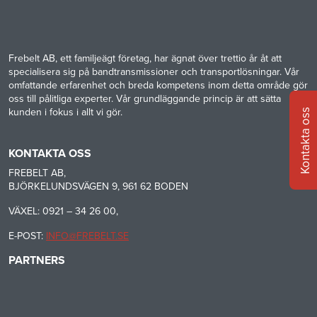
Frebelt AB, ett familjeägt företag, har ägnat över trettio år åt att
specialisera sig på bandtransmissioner och transportlösningar. Vår
omfattande erfarenhet och breda kompetens inom detta område gör
oss till pålitliga experter. Vår grundläggande princip är att sätta
kunden i fokus i allt vi gör.
Kontakta oss
KONTAKTA OSS
FREBELT AB,
BJÖRKELUNDSVÄGEN 9, 961 62 BODEN
VÄXEL: 0921 – 34 26 00,
E-POST:
INFO@FREBELT.SE
PARTNERS
HABASIT
CONTINENTAL
RULMECA
-
CONTI
CARRYLINE