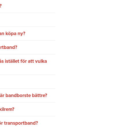
?
an köpa ny?
ortband?
 istället för att vulka
är bandborste bättre?
kilrem?
för transportband?