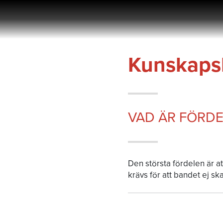
Hoppa
till
innehållet
Kunskaps
VAD ÄR FÖRD
Den största fördelen är at
krävs för att bandet ej skal