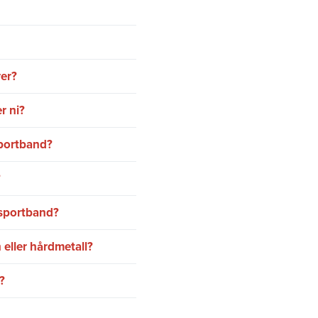
rer?
r ni?
portband?
?
nsportband?
 eller hårdmetall?
?