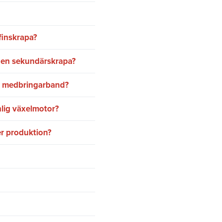
finskrapa?
h en sekundärskrapa?
tt medbringarband?
nlig växelmotor?
er produktion?