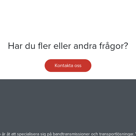
Har du fler eller andra frågor?
Kontakta oss
ttio år åt att specialisera sig på bandtransmissioner och transportlösnin