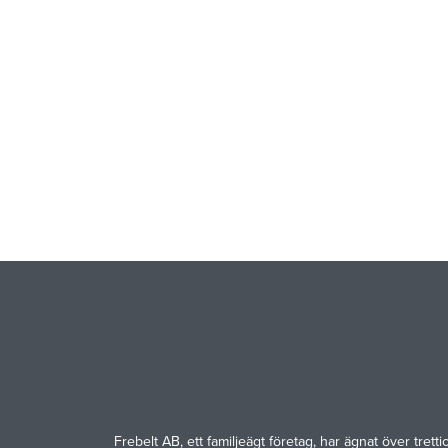
Frebelt AB, ett familjeägt företag, har ägnat över tre