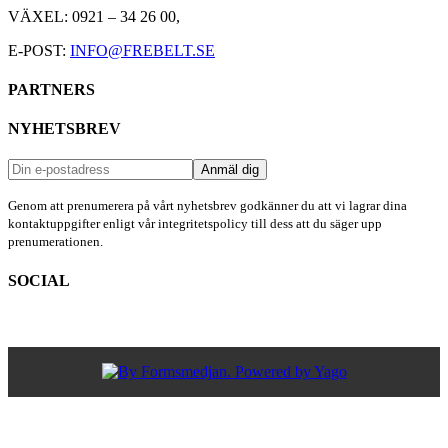
VÄXEL: 0921 – 34 26 00,
E-POST:
INFO@FREBELT.SE
PARTNERS
HABASIT
CONTINENTAL
RULMECA
CARRYLINE
NYHETSBREV
-
CONTI
TECH
Genom att prenumerera på vårt nyhetsbrev godkänner du att vi lagrar dina
kontaktuppgifter enligt vår integritetspolicy till dess att du säger upp
prenumerationen.
SOCIAL