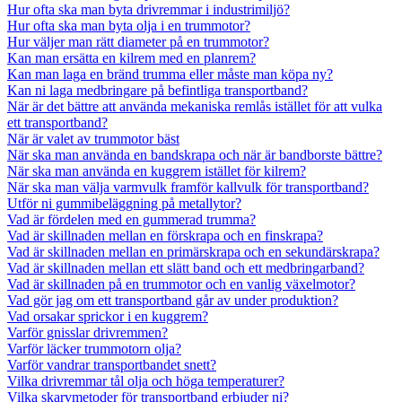
Hur ofta ska man byta drivremmar i industrimiljö?
Hur ofta ska man byta olja i en trummotor?
Hur väljer man rätt diameter på en trummotor?
Kan man ersätta en kilrem med en planrem?
Kan man laga en bränd trumma eller måste man köpa ny?
Kan ni laga medbringare på befintliga transportband?
När är det bättre att använda mekaniska remlås istället för att vulka
ett transportband?
När är valet av trummotor bäst
När ska man använda en bandskrapa och när är bandborste bättre?
När ska man använda en kuggrem istället för kilrem?
När ska man välja varmvulk framför kallvulk för transportband?
Utför ni gummibeläggning på metallytor?
Vad är fördelen med en gummerad trumma?
Vad är skillnaden mellan en förskrapa och en finskrapa?
Vad är skillnaden mellan en primärskrapa och en sekundärskrapa?
Vad är skillnaden mellan ett slätt band och ett medbringarband?
Vad är skillnaden på en trummotor och en vanlig växelmotor?
Vad gör jag om ett transportband går av under produktion?
Vad orsakar sprickor i en kuggrem?
Varför gnisslar drivremmen?
Varför läcker trummotorn olja?
Varför vandrar transportbandet snett?
Vilka drivremmar tål olja och höga temperaturer?
Vilka skarvmetoder för transportband erbjuder ni?