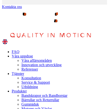
Hoppa
Kontakta oss
till
innehållet
FAQ
Våra uppdrag
Våra affärsområden
Innovation och utveckling
Referenser
Tjänster
Konsultation
Service & Support
Utbildning
Produkter
Bandskrapor och Bandborstar
Bärrullar och Returrullar
Gummiduk
Motorer och Växlar