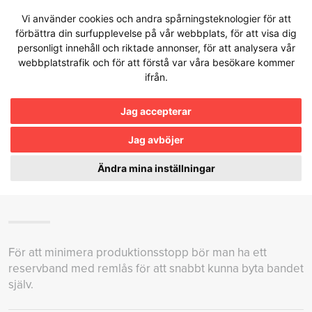
Hoppa
Vi använder cookies och andra spårningsteknologier för att
till
förbättra din surfupplevelse på vår webbplats, för att visa dig
innehållet
personligt innehåll och riktade annonser, för att analysera vår
webbplatstrafik och för att förstå var våra besökare kommer
ifrån.
Kunskapsbanken
Jag accepterar
Jag avböjer
VAD GÖR JAG OM ETT
TRANSPORTBAND GÅR AV UNDER
Ändra mina inställningar
PRODUKTION?
För att minimera produktionsstopp bör man ha ett
reservband med remlås för att snabbt kunna byta bandet
själv.