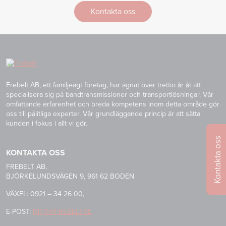
Kontakta oss
Frebelt AB, ett familjeägt företag, har ägnat över trettio år åt att
specialisera sig på bandtransmissioner och transportlösningar. Vår
omfattande erfarenhet och breda kompetens inom detta område gör
oss till pålitliga experter. Vår grundläggande princip är att sätta
kunden i fokus i allt vi gör.
Kontakta oss
KONTAKTA OSS
FREBELT AB,
BJÖRKELUNDSVÄGEN 9, 961 62 BODEN
VÄXEL: 0921 – 34 26 00,
E-POST:
INFO@FREBELT.SE